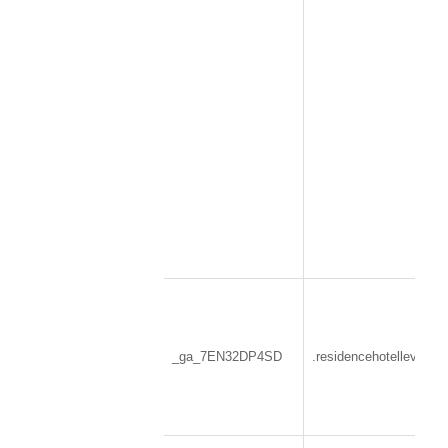
_ga_7EN32DP4SD
.residencehotelleviole.it