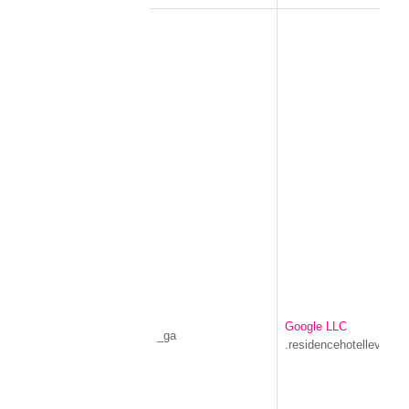
Google LLC
_ga
.residencehotelleviole.it