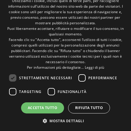
personalizzato
Utilizziamo i cookie, inclusi quelli di terze parti, per raccogliere
informazioni sull’utilizzo del nostro sito web da parte dei visitatori. I
ITALIAN
cookie sono utili per migliorare la tua esperienza di navigazione e,
ENGLISH
previo consenso, possono essere utilizzati dai nostri partner per
mostrare pubblicità personalizzata.
Puoi liberamente accettare, rifiutare o modificare il tuo consenso, in
qualsiasi momento.
Facendo clic su "Accetta tutto", acconsenti l’utilizzo di tutti i cookie,
compresi quelli utilizzati per la personalizzazione degli annunci
pubblicitari. Facendo clic su "Rifiuta tutto" o chiudendo il banner
verranno utilizzati esclusivamente i cookie tecnici per i quali non è
necessario il consenso.
Per informazioni più dettagliate...
Leggi di più
STRETTAMENTE NECESSARI
PERFORMANCE
TARGETING
FUNZIONALITÀ
ACCETTA TUTTO
RIFIUTA TUTTO
MOSTRA DETTAGLI